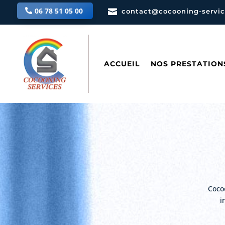
06 78 51 05 00

contact@cocooning-service
ACCUEIL
NOS PRESTATION
Cocoo
i