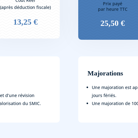
Coût Réel
Prix payé
(après déduction fiscale)
par heure TTC
13,25 €
25,50 €
Majorations
Une majoration est ap
jet d’une révision
jours fériés.
alorisation du SMIC.
Une majoration de 100