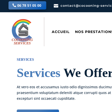
06 78 51 05 00

contact@cocooning-service
ACCUEIL
NOS PRESTATION
SERVICES
Services
We Offer
At vero eos et accusamus iusto odio dignissimos ducimus
praesentium voluptatum deleniti atque corrupti quos at
excepturi sint occaecati cupiditate.