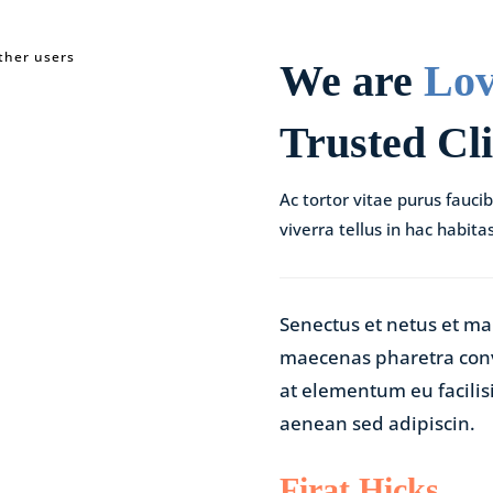
other users
We are
Lov
Trusted Cli
Ac tortor vitae purus fauci
viverra tellus in hac habita
Senectus et netus et ma
maecenas pharetra conv
at elementum eu facili
aenean sed adipiscin.
Firat Hicks