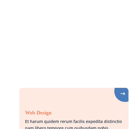
Web Design
Et harum quidem rerum facilis expedita distinctio
nam libero tempore cum quibusdam nobis.