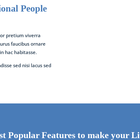
ional People
rtor pretium viverra
purus faucibus ornare
 in hac habitasse.
disse sed nisi lacus sed
t Popular Features to make your Lif