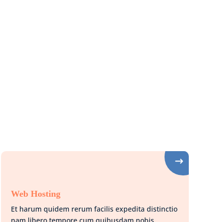
Web Hosting
Et harum quidem rerum facilis expedita distinctio
nam libero tempore cum quibusdam nobis.